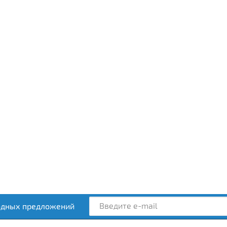
а на Уличную
В продажу поступили новые
Купив у нас 
камеру AHD до 30 %.
видеодомофоны и IP-камеры, и
безопасности
тели, системы
мы сразу предлагаем Вам
установку, В
щения и многое другое.
значительные скидки - от 5 до
10%!
айте! Срок действия акции
30%. Ждем Вас!
ичен!
одных предложений