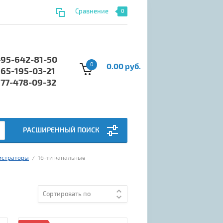
Сравнение
0
495-642-81-50
0
0.00 руб.
965-195-03-21
977-478-09-32
РАСШИРЕННЫЙ ПОИСК
истраторы
  /  16-ти канальные
Сортировать по