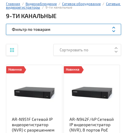
Главная
  /  
Видеонаблюдение
  /  
Сетевое оборудование
  /  
Сетевые 
видеорегистраторы
  /  9-ти канальные
9-ТИ КАНАЛЬНЫЕ
Фильтр по товарам
Сортировать по
Новинка
Новинка
AR-N951F Сетевой IP
AR-N942F/4P Cетевой
видеорегистратор
IP видеорегистратор
(NVR) с разрешением
(NVR), 8 портов PoE