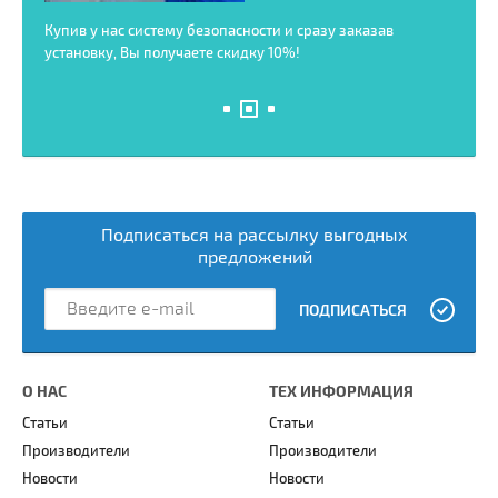
амеры,
Купив у нас систему безопасности и сразу заказав
Скидк
т 5 до
установку, Вы получаете скидку 10%!
систе
дейст
Подписаться на рассылку выгодных
предложений
ПОДПИСАТЬСЯ
О НАС
ТЕХ ИНФОРМАЦИЯ
Статьи
Статьи
Производители
Производители
Новости
Новости