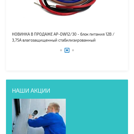
 5А
НОВИНКА В ПРОДАЖЕ AP-DW12/30 - блок питания 12В /
Так
3,75А влагозащищенный стабилизированный
НАШИ АКЦИИ