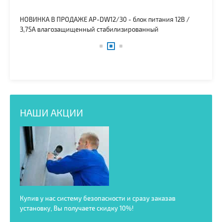
 5А
НОВИНКА В ПРОДАЖЕ AP-DW12/30 - блок питания 12В /
Так
3,75А влагозащищенный стабилизированный
НАШИ АКЦИИ
амеры,
Купив у нас систему безопасности и сразу заказав
Скидк
т 5 до
установку, Вы получаете скидку 10%!
систе
дейст