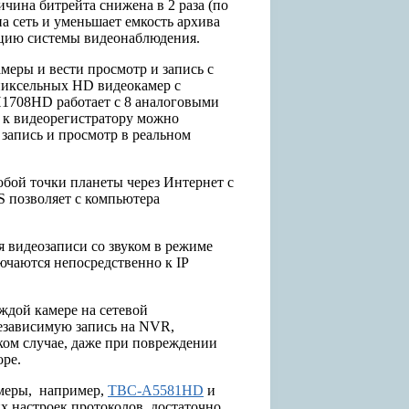
ина битрейта снижена в 2 раза (по
а сеть и уменьшает емкость архива
зацию системы видеонаблюдения.
еры и вести просмотр и запись с
апиксельных HD видеокамер с
H1708HD работает с 8 аналоговыми
 к видеорегистратору можно
 запись и просмотр в реальном
юбой точки планеты через Интернет с
 позволяет с компьютера
 видеозаписи со звуком в режиме
ючаются непосредственно к IP
дой камере на сетевой
независимую запись на NVR,
ком случае, даже при повреждении
оре.
меры, например,
TBC-A5581HD
и
х настроек протоколов, достаточно