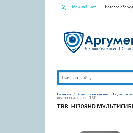
Мой кабинет
Каталог обору
Главная
  /  
Видеонаблюдение
  /  
Видеореги
видеорегистратор TBTec
TBR-H1708HD МУЛЬТИГИБ