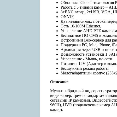
Облачная "Cloud" технология P2
Работа с 5 типами камер – АHD
8xBNC входа, 2xUSB, VGA, H
ONVIF,
Два независимых потока переда
Сеть 10/100М Ethernet,
Управление AHD PTZ камерами 
Бесплатное ПО CMS в комплек
Встроенный Веб-сервер для ра
Поддержка PC, Mac, iPhone, iPa
Архивация через USB и по сет
Возможность установки 1 SAT
Управление - Мышь, по сети
Питание: 12V (Адаптер в компл
Бесшумный режим работы
Малогабаритный корпус (255х
Описание
Мультигибридный видеорегистратор
видеокамер: тремя стандартами ана
сетевыми IP камерами. Видеорегист
960H), HVR (подключение камер AHD
камер).