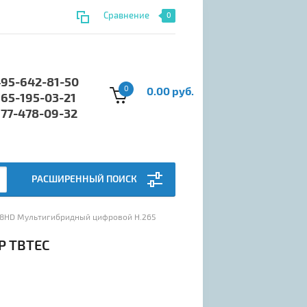
Сравнение
0
495-642-81-50
0
0.00 руб.
965-195-03-21
977-478-09-32
РАСШИРЕННЫЙ ПОИСК
708HD Мультигибридный цифровой H.265 
Р TBTEC