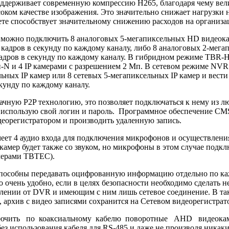
ерживает современную компрессию H265, благодаря чему велич
оком качестве изображения. Это значительно снижает нагрузки н
чете способствует значительному снижению расходов на органи
можно подключить 8 аналоговых 5-мегапиксельных HD видеокам
кадров в секунду по каждому каналу, либо 8 аналоговых 2-мег
кадров в секунду по каждому каналу. В гибридном режиме TBR-
-N и 4 IP камерами с разрешением 2 Мп. В сетевом режиме NVR
ьных IP камер или 8 сетевых 5-мегапиксельных IP камер и вести
екунду по каждому каналу.
чную P2P технологию, это позволяет подключаться к нему из л
 использую свой логин и пароль. Программное обеспечение CMS
деорегистратором и производить удаленную запись.
т 4 аудио входа для подключения микрофонов и осуществления
амер будет также со звуком, но микрофоны в этом случае подкл
амерами TBTEC).
особны передавать оцифрованную информацию отдельно по каж
очень удобно, если в целях безопасности необходимо сделать 
лении от DVR и имеющим с ним лишь сетевое соединение. В та
архив с видео записями сохранится на Сетевом видеорегистрат
лючить по коаксиальному кабелю поворотные AHD видеока
без использования кабеля для RS-485 и даже не производя никаки