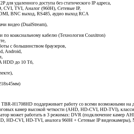
P для удаленного доступа без статического IP адреса,
, CVI, TVI, Аналог (960H), Сетевые IP,
DMI, BNC выход, RS485, аудио выход RCA
чи видео (DualStream),
по коаксиальному кабелю (Технология Coaxitron)
те,
боты с большинством браузеров,
d, Android,
и,
A HDD до 10 Тб,
екте),
218х45мм)
 TBR-H1708HD поддерживает работу со всеми возможными на 
логовых камер высокой четкости (AHD, HD-CVI, HD-TVI), клас
ратор может работать в 3 режимах: DVR (подключение камер A
, HD-CVI, HD-TVI, аналога 960H + Сетевые IP видеокамеры),