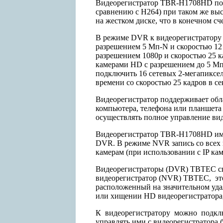
Видеорегистратор TBR-H1708HD подд
сравнению с H264) при таком же выс
на жестком диске, что в конечном с
В режиме DVR к видеорегистратору 
разрешением 5 Мп-N и скоростью 12 
разрешением 1080p и скоростью 25 
камерами HD с разрешением до 5 Мп
подключить 16 сетевых 2-мегапиксел
времени со скоростью 25 кадров в с
Видеорегистратор поддерживает обла
компьютера, телефона или планшета
осуществлять полное управление ви
Видеорегистратор TBR-H1708HD имее
DVR. В режиме NVR запись со всех к
камерам (при использовании с IP к
Видеорегистраторы (DVR) TBTEC сп
видеорегистратор (NVR) TBTEC, это 
расположенный на значительном уда
или хищении HD видеорегистратора, 
К видеорегистратору можно подк
управлять ими с видеорегистратора 