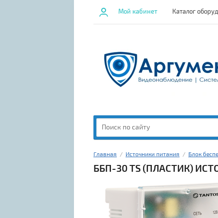
Мой кабинет
Каталог обору
Главная
  /  
Источники питания
  /  
Блок бесп
ББП-30 TS (ПЛАСТИК) ИС