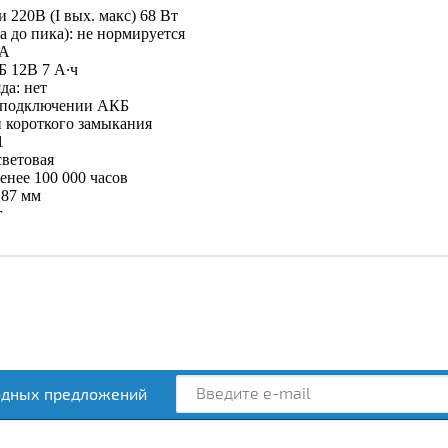
 220В (I вых. макс) 68 Вт
 до пика): не нормируется
3А
Б 12В 7 А∙ч
да: нет
и подключении АКБ
и короткого замыкания
1
ветовая
енее 100 000 часов
×87 мм
г
одных предложений