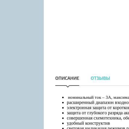
ОПИСАНИЕ
ОТЗЫВЫ
номинальный ток – 3А, максим
расширенный диапазон входног
электронная защита от коротк
защита от глубокого разряда а
совершенная схемотехника, о
удобный конструктив
световая индикация режимов р