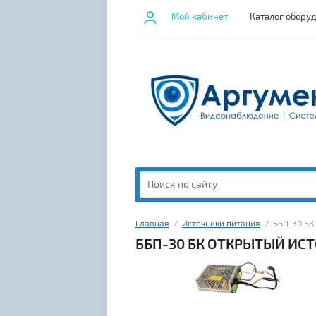
Мой кабинет
Каталог обору
Главная
  /  
Источники питания
  /  ББП-30
ББП-30 БК ОТКРЫТЫЙ ИС